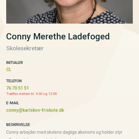
Conny Merethe Ladefoged
Skolesekretær
INITIALER
CL
TELEFON
76 70 51 51
Træffes mellem kl. 9.00 og 12.00
E-MAIL
conny@karlskov-friskole.dk
BESKRIVELSE
Conny arbejder med skolens daglige økonomi og holder styr