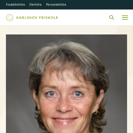
ForældreIntra
ElevIntra
PersonaleIntra