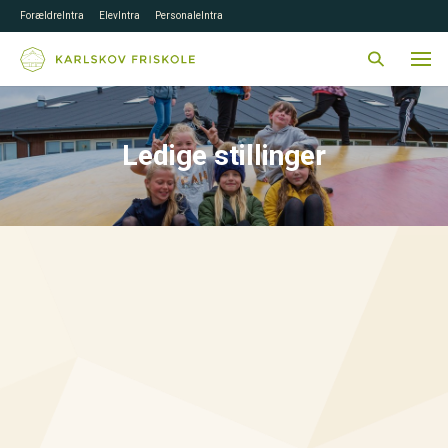
ForældreIntra
ElevIntra
PersonaleIntra
Ledige stillinger