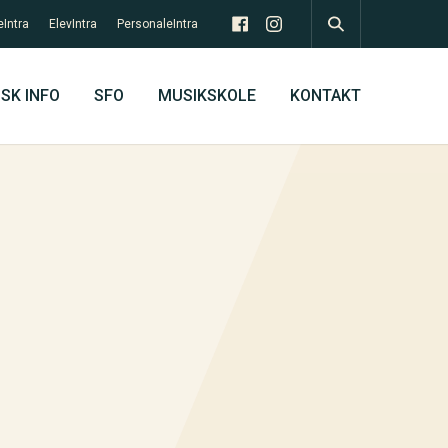
eIntra
ElevIntra
PersonaleIntra
SK INFO
SFO
MUSIKSKOLE
KONTAKT